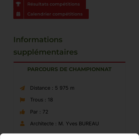
Résultats compétitions
Calendrier compétitions
Informations
supplémentaires
PARCOURS DE CHAMPIONNAT
Distance : 5 975 m
Trous : 18
Par : 72
Architecte : M. Yves BUREAU