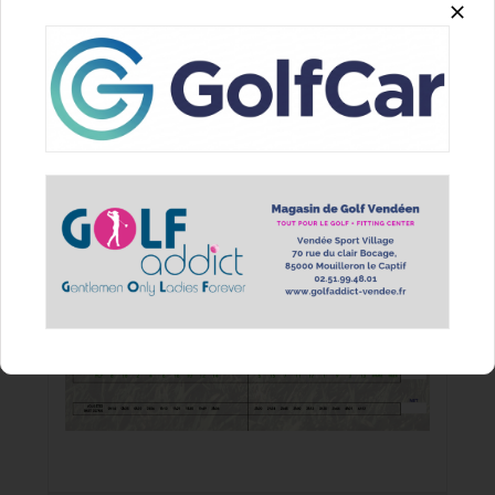
Slope du parcours
134
130
128
121