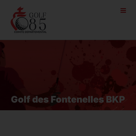
Passer
au
contenu
Golf des Fontenelles BKP