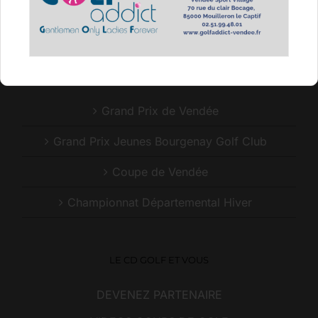
CONTACTEZ NOUS
COMPÉTITIONS DU CDGOLF85
Grand Prix de Vendée
Grand Prix Jeunes Bourgenay Golf Club
Coupe de Vendée
Championnat Départemental Hiver
LE CD GOLF ET VOUS
DEVENEZ PARTENAIRE