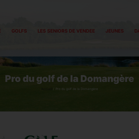
É
GOLFS
LES SENIORS DE VENDEE
JEUNES
D
Pro du golf de la Domangère
Accueil
Pro du golf de la Domangère