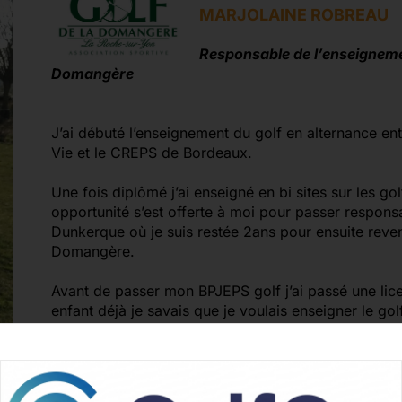
MARJOLAINE ROBREAU
Responsable de l’enseignemen
Domangère
J’ai débuté l’enseignement du golf en alternance ent
Vie et le CREPS de Bordeaux.
Une fois diplômé j’ai enseigné en bi sites sur les 
opportunité s’est offerte à moi pour passer respons
Dunkerque où je suis restée 2ans pour ensuite reve
Domangère.
Avant de passer mon BPJEPS golf j’ai passé une lic
enfant déjà je savais que je voulais enseigner le g
m’ont transmis pendant de nombreuses années.
J’aime voir mes élèves progresser et surtout prendre 
Un enseignant doit avant tout trouver des solutions 