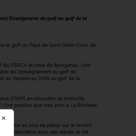
t/ Enseignante de golf au golf de la
re le golf du Pays de Saint Gilles Croix de
golf du PSGCV et celui de Bourgenay. Une
able de l’enseignement au golf de
nir en Vendée en 2019 au golf de la
ence STAPS en éducation et motricité,
olf. Une passion que mes pros à La Rochelle
de plus en plus de plaisir sur le terrain!
en collaboration avec ses élèves et cet