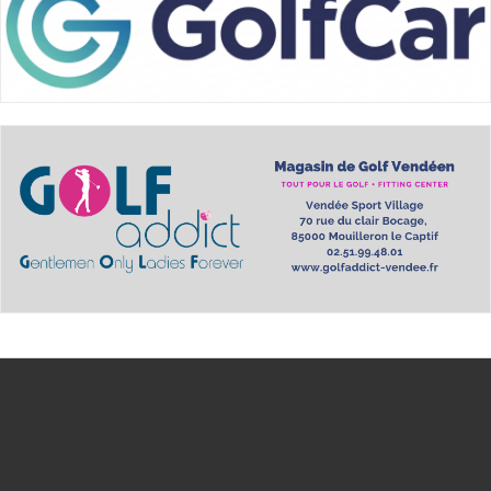
échange est primordiale. Nous ne sommes pas là u
créer des sensations et des émotions avec chaque g
demander conseil.
J’ai eu la chance d’être bénévole lors de la Ryder
été pour moi l’un de mes plus beaux souvenir golfiq
en équipe est formidable et j’aime la retrouver ch
féminine ou l’équipe jeune aux championnats de Fr
Tel : 0251076590 (numéro accueil)
Mail :
ens.domangere@bluegreen.fr