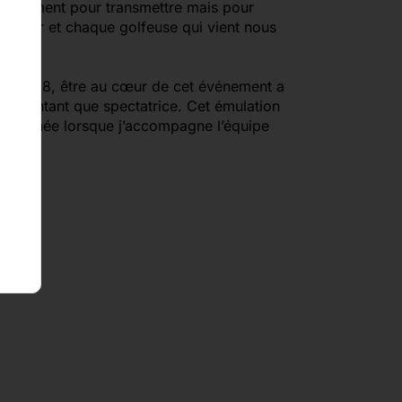
niquement pour transmettre mais pour
olfeur et chaque golfeuse qui vient nous
 Cup 2018, être au cœur de cet événement a
ues entant que spectatrice. Cet émulation
aque année lorsque j’accompagne l’équipe
ance !