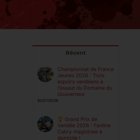
Récent
Championnat de France
Jeunes 2026 : Trois
espoirs vendéens à
l’assaut du Domaine du
Gouverneur
20/07/2026
Grand Prix de
Vendée 2026 : Fantine
Cabry magistrale à
domicile !