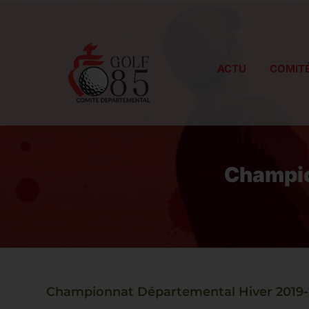
Passer
au
contenu
ACTU
COMIT
Champio
Championnat Départemental Hiver 2019