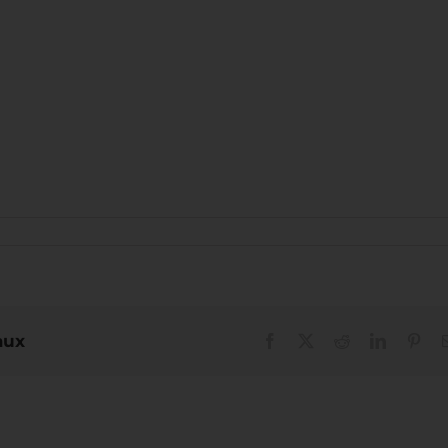
aux
Facebook
X
Reddit
LinkedIn
Pint