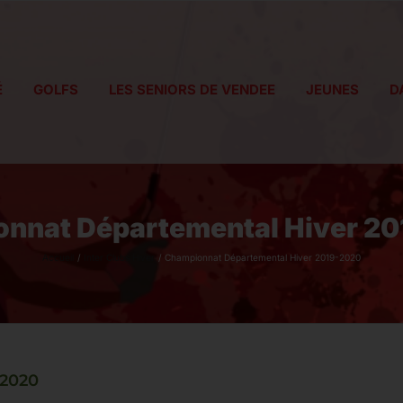
É
GOLFS
LES SENIORS DE VENDEE
JEUNES
D
nnat Départemental Hiver 2
Accueil
Inter Clubs Hiver
Championnat Départemental Hiver 2019-2020
-2020