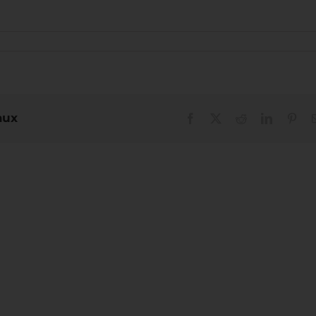
aux
Facebook
X
Reddit
LinkedIn
Pint