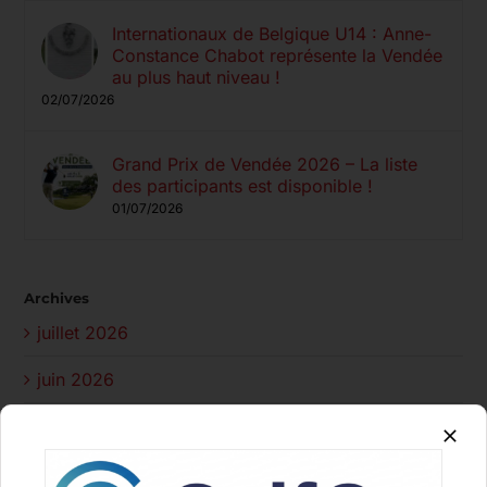
Internationaux de Belgique U14 : Anne-
Constance Chabot représente la Vendée
au plus haut niveau !
02/07/2026
Grand Prix de Vendée 2026 – La liste
des participants est disponible !
01/07/2026
Archives
juillet 2026
juin 2026
mai 2026
mars 2026