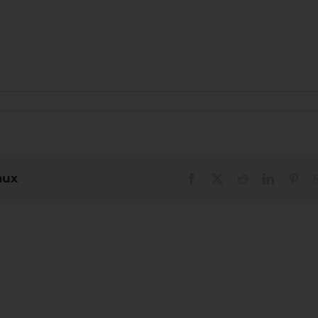
aux
Facebook
X
Reddit
LinkedIn
Pint