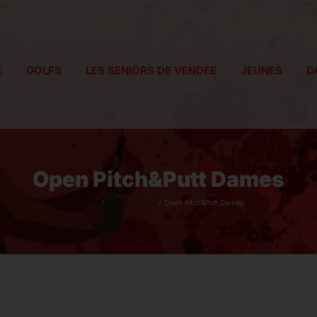
É
GOLFS
LES SENIORS DE VENDEE
JEUNES
D
Open Pitch&Putt Dames
Accueil
Page d'accueil
Open Pitch&Putt Dames