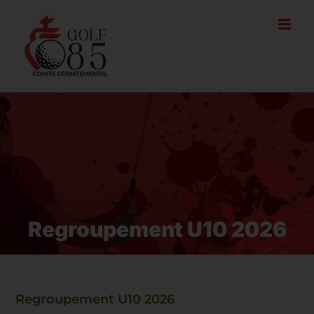
Passer
au
contenu
Regroupement U10 2026
Regroupement U10 2026