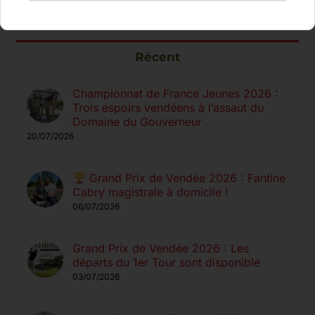
Récent
Championnat de France Jeunes 2026 :
Trois espoirs vendéens à l’assaut du
Domaine du Gouverneur
20/07/2026
Grand Prix de Vendée 2026 : Fantine
Cabry magistrale à domicile !
06/07/2026
Grand Prix de Vendée 2026 : Les
départs du 1er Tour sont disponible
03/07/2026