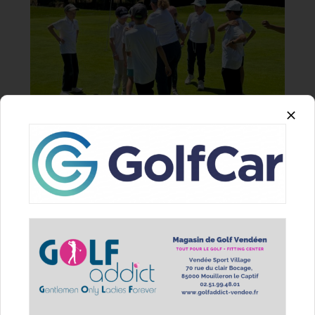
22/06/2026
Partagez cet article sur vos réseaux
sociaux
Facebook
X
Reddit
LinkedIn
Pinterest
Email