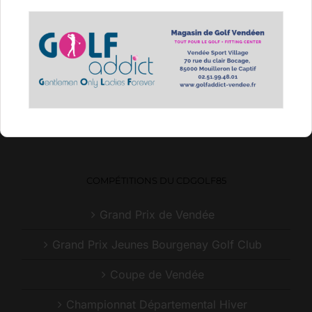
Nous vous souhaitons la bienvenue sur notre
site ainsi que dans nos 6 Golf de Vendée.
Le Comité Départemental de golf a pour objectif
le développement de ce sport en Vendée, par des
actions de promotion dans le département.
CONTACTEZ NOUS
COMPÉTITIONS DU CDGOLF85
Grand Prix de Vendée
Grand Prix Jeunes Bourgenay Golf Club
Coupe de Vendée
Championnat Départemental Hiver