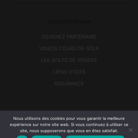
LE CD GOLF ET VOUS
DEVENEZ PARTENAIRE
VIDEOS COURS DE GOLF
LES GOLFS DE VENDEE
LIENS UTILES
ASSURANCE
Nous utilisons des cookies pour vous garantir la meilleure
Copyright © 2026
Comité du Golf de Vendée
| Tous droits réservés |
expérience sur notre site web. Si vous continuez à utiliser ce
Mentions légales
| Un site réalisé par
Golftechnic
|
Contact
site, nous supposerons que vous en êtes satisfait.